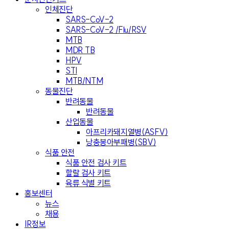
인체진단
SARS-CoV-2
SARS-CoV-2 /Flu/RSV
MTB
MDR TB
HPV
STI
MTB/NTM
동물진단
반려동물
반려동물
산업동물
아프리카돼지열병(ASFV)
낭충봉아부패병(SBV)
식품 안전
식품 안전 검사 키트
할랄 검사 키트
육류 식별 키트
홍보센터
뉴스
채용
IR정보