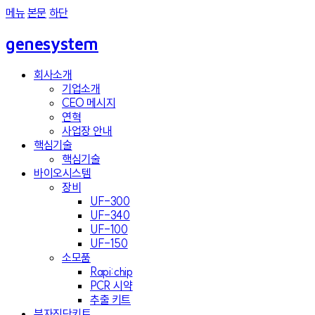
메뉴
본문
하단
genesystem
회사소개
기업소개
CEO 메시지
연혁
사업장 안내
핵심기술
핵심기술
바이오시스템
장비
UF-300
UF-340
UF-100
UF-150
소모품
Rapi:chip
PCR 시약
추출 키트
분자진단키트