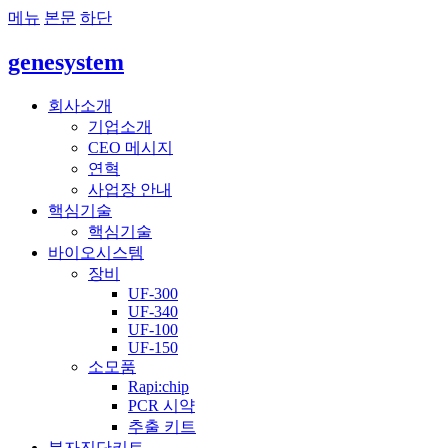
메뉴
본문
하단
genesystem
회사소개
기업소개
CEO 메시지
연혁
사업장 안내
핵심기술
핵심기술
바이오시스템
장비
UF-300
UF-340
UF-100
UF-150
소모품
Rapi:chip
PCR 시약
추출 키트
분자진단키트