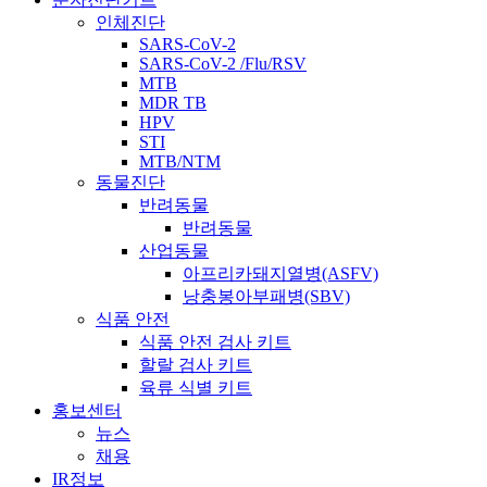
인체진단
SARS-CoV-2
SARS-CoV-2 /Flu/RSV
MTB
MDR TB
HPV
STI
MTB/NTM
동물진단
반려동물
반려동물
산업동물
아프리카돼지열병(ASFV)
낭충봉아부패병(SBV)
식품 안전
식품 안전 검사 키트
할랄 검사 키트
육류 식별 키트
홍보센터
뉴스
채용
IR정보